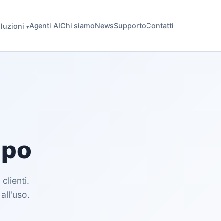
Agenti AI
Chi siamo
News
Supporto
Contatti
luzioni
▾
mpo
clienti.
all'uso.