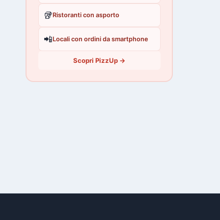
🥡
Ristoranti con asporto
📲
Locali con ordini da smartphone
Scopri PizzUp →