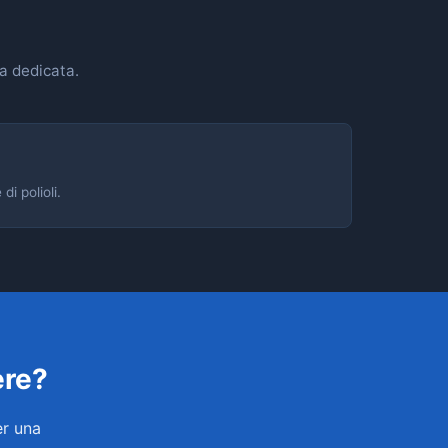
na dedicata.
i polioli.
ere?
er una