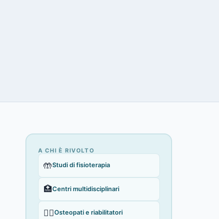
A CHI È RIVOLTO
🤲
Studi di fisioterapia
🏥
Centri multidisciplinari
🧑‍⚕️
Osteopati e riabilitatori